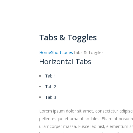
Tabs & Toggles
Home
Shortcodes
Tabs & Toggles
Horizontal Tabs
Tab 1
Tab 2
Tab 3
Lorem ipsum dolor sit amet, consectetur adipisci
pellentesque et urna ut sodales. Etiam at posuere
ullamcorper massa. Fusce leo nisl, elementum sit