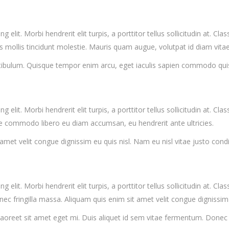
elit. Morbi hendrerit elit turpis, a porttitor tellus sollicitudin at. Cla
ollis tincidunt molestie. Mauris quam augue, volutpat id diam vitae, f
tibulum. Quisque tempor enim arcu, eget iaculis sapien commodo quis
elit. Morbi hendrerit elit turpis, a porttitor tellus sollicitudin at. Cla
e commodo libero eu diam accumsan, eu hendrerit ante ultricies.
amet velit congue dignissim eu quis nisl. Nam eu nisl vitae justo con
elit. Morbi hendrerit elit turpis, a porttitor tellus sollicitudin at. Cla
c fringilla massa. Aliquam quis enim sit amet velit congue dignissim e
oreet sit amet eget mi. Duis aliquet id sem vitae fermentum. Donec q