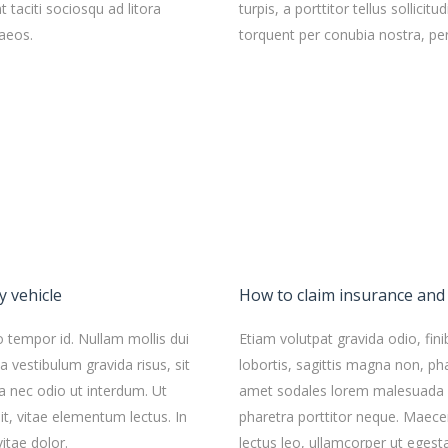
nt taciti sociosqu ad litora
turpis, a porttitor tellus sollicit
aeos.
torquent per conubia nostra, pe
y vehicle
How to claim insurance and
o tempor id. Nullam mollis dui
Etiam volutpat gravida odio, fini
a vestibulum gravida risus, sit
lobortis, sagittis magna non, pha
 nec odio ut interdum. Ut
amet sodales lorem malesuada v
it, vitae elementum lectus. In
pharetra porttitor neque. Maecen
itae dolor.
lectus leo, ullamcorper ut egest