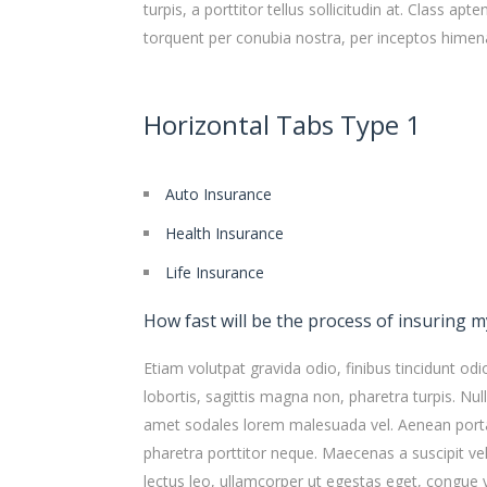
turpis, a porttitor tellus sollicitudin at. Class apte
torquent per conubia nostra, per inceptos himen
Horizontal Tabs Type 1
Auto Insurance
Health Insurance
Life Insurance
How fast will be the process of insuring m
Etiam volutpat gravida odio, finibus tincidunt odi
lobortis, sagittis magna non, pharetra turpis. Null
amet sodales lorem malesuada vel. Aenean porta
pharetra porttitor neque. Maecenas a suscipit vel
lectus leo, ullamcorper ut egestas eget, congue v