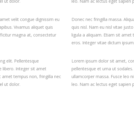
l ut dolor.
leo. Nam ac lectus eget sapien ph
 amet velit congue dignissim eu
Donec nec fringilla massa. Aliqu
apibus. Vivamus aliquet quis
quis nisl. Nam eu nisl vitae jus
fficitur magna at, consectetur
ligula a aliquam. Etiam sit amet
eros. Integer vitae dictum ipsum
ng elit. Pellentesque
Lorem ipsum dolor sit amet, cons
 libero. Integer sit amet
pellentesque et urna ut sodales.
 amet tempus non, fringilla nec
ullamcorper massa. Fusce leo ni
l ut dolor.
leo. Nam ac lectus eget sapien ph