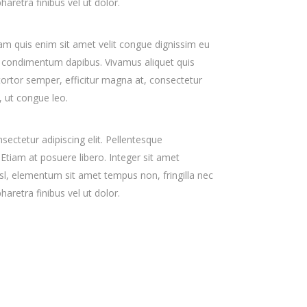
aretra finibus vel ut dolor.
am quis enim sit amet velit congue dignissim eu
to condimentum dapibus. Vivamus aliquet quis
 tortor semper, efficitur magna at, consectetur
, ut congue leo.
ectetur adipiscing elit. Pellentesque
 Etiam at posuere libero. Integer sit amet
sl, elementum sit amet tempus non, fringilla nec
aretra finibus vel ut dolor.