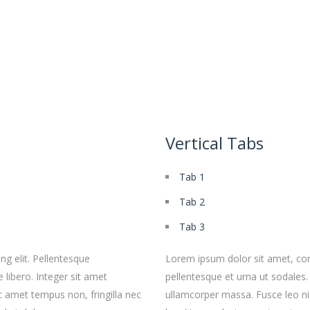
Vertical Tabs
Tab 1
Tab 2
Tab 3
ng elit. Pellentesque
Lorem ipsum dolor sit amet, cons
 libero. Integer sit amet
pellentesque et urna ut sodales.
 amet tempus non, fringilla nec
ullamcorper massa. Fusce leo ni