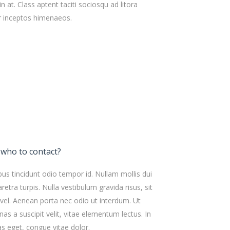
udin at. Class aptent taciti sociosqu ad litora
r inceptos himenaeos.
 who to contact?
bus tincidunt odio tempor id. Nullam mollis dui
retra turpis. Nulla vestibulum gravida risus, sit
el. Aenean porta nec odio ut interdum. Ut
as a suscipit velit, vitae elementum lectus. In
as eget, congue vitae dolor.